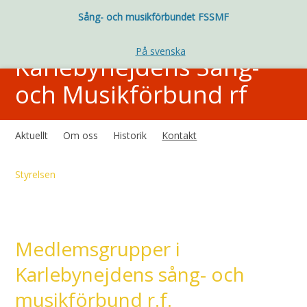
Sång- och musikförbundet FSSMF
På svenska
Karlebynejdens Sång-
och Musikförbund rf
Aktuellt
Om oss
Historik
Kontakt
Styrelsen
Medlemsgrupper i
Karlebynejdens sång- och
musikförbund r.f.